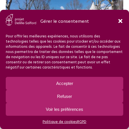
Gérer le consentement
Pour offrir les meilleures expériences, nous utilisons des
technologies telles que les cookies pour stocker et/ou accéder aux
informations des appareils. Le fait de consentir à ces technologies
nous permettra de traiter des données telles que le comportement
de navigation ou les ID uniques sur ce site. Le fait de ne pas
consentir ou de retirer son consentement peut avoir un effet
négatif sur certaines caractéristiques et fonctions.
9 avril 2022
Accepter
Le Président de Clermont Auvergne Métropole, Maire de
Refuser
Clermont-Ferrand, lançe officiellement la concertation
auprès du grand public lors d’un grand temps fort place
Voir les préférences
Delille avec les acteurs institutionnels et les habitants. Plus
de 300 participants ont donné leur avis.
Politique de cookies
RGPD