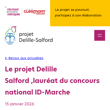
Aller
au
Le projet se poursuit,
participez à son élaboration.
contenu
← Retour aux actualités
Le projet Delille
Salford ,lauréat du concours
national ID-Marche
15 janvier 2026